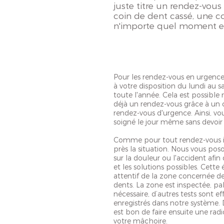
juste titre un rendez-vou
coin de dent cassé, une c
n'importe quel moment et 
Pour les rendez-vous en urgence,
à votre disposition du lundi au 
toute l'année. Cela est possible 
déjà un rendez-vous grâce à un 
rendez-vous d'urgence. Ainsi, v
soigné le jour même sans devoi
Comme pour tout rendez-vous in
près la situation. Nous vous pos
sur la douleur ou l'accident afin 
et les solutions possibles. Cette
attentif de la zone concernée d
dents. La zone est inspectée, pal
nécessaire, d’autres tests sont ef
enregistrés dans notre système. D
est bon de faire ensuite une rad
votre mâchoire.