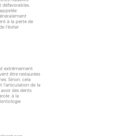
 défavorables,
, appelée
généralement
ent à la perte de
e l'éviter
 sont extrêmement
ent être restaurées
es. Sinon, cela
 l'articulation de la
 avoir des dents
role, à la
dontologie