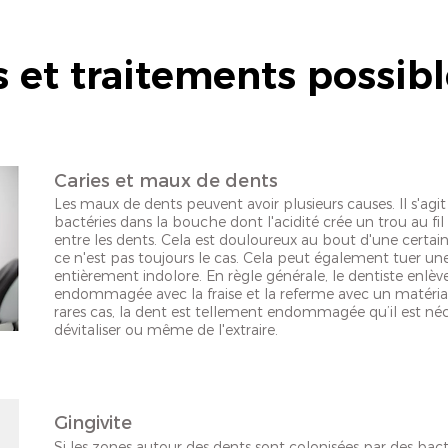
et traitements possibl
Caries et maux de dents
Les maux de dents peuvent avoir plusieurs causes. Il s'ag
bactéries dans la bouche dont l'acidité crée un trou au fil
entre les dents. Cela est douloureux au bout d'une certai
ce n'est pas toujours le cas. Cela peut également tuer u
entièrement indolore. En règle générale, le dentiste enlèv
endommagée avec la fraise et la referme avec un matéria
rares cas, la dent est tellement endommagée qu’il est néc
dévitaliser ou même de l'extraire.
Gingivite
Si les zones autour des dents sont colonisées par des bacté