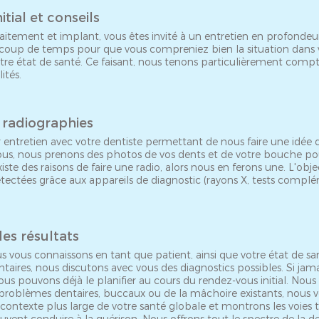
itial et conseils
itement et implant, vous êtes invité à un entretien en profondeu
oup de temps pour que vous compreniez bien la situation dans 
votre état de santé. Ce faisant, nous tenons particulièrement comp
ités.
t radiographies
 entretien avec votre dentiste permettant de nous faire une idée 
ous, nous prenons des photos de vos dents et de votre bouche pour
existe des raisons de faire une radio, alors nous en ferons une. L'objec
tectées grâce aux appareils de diagnostic (rayons X, tests complé
des résultats
s vous connaissons en tant que patient, ainsi que votre état de sa
entaires, nous discutons avec vous des diagnostics possibles. Si jam
nous pouvons déjà le planifier au cours du rendez-vous initial. Nous
problèmes dentaires, buccaux ou de la mâchoire existants, nous v
 contexte plus large de votre santé globale et montrons les voies