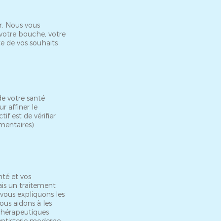
r. Nous vous
votre bouche, votre
te de vos souhaits
de votre santé
 affiner le
tif est de vérifier
mentaires).
nté et vos
ais un traitement
 vous expliquons les
ous aidons à les
 thérapeutiques