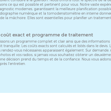
euvent conduire à la guérison. Nous offrons tout le spectre de la d
ons ce qui est possible et pertinent pour vous. Notre vaste expérie
diagnostic modernes, garantissent la meilleure planification possi
adiographie numérique et la tomodensitométrie en interne donne
 de la mâchoire. Elles sont essentielles pour planifier un traitement
u coût exact et programme de traitement
issons un programme complet et clair ainsi que des informations 
it tranquille. Les coûts exacts sont calculés et listés dans le devis.
es rendez-vous nécessaires apparaissent également. Sur demande,
otos et vos radios, si jamais vous souhaitez obtenir un deuxième
nne décision prend du temps et de la confiance. Nous vous aidon
près l'entretien.