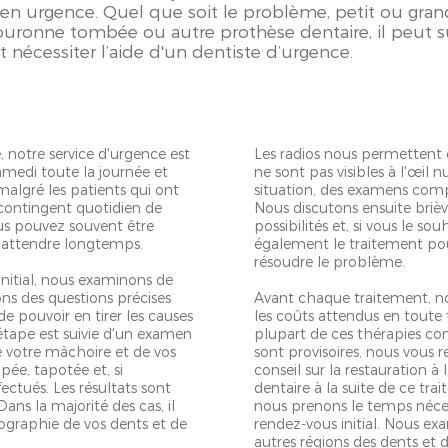
s en urgence. Quel que soit le problème, petit ou gr
ouronne tombée ou autre prothèse dentaire, il peut su
nécessiter l’aide d'un dentiste d’urgence.
 notre service d'urgence est
Les radios nous permettent e
samedi toute la journée et
ne sont pas visibles à l'œil nu
malgré les patients qui ont
situation, des examens comp
contingent quotidien de
Nous discutons ensuite briè
ous pouvez souvent être
possibilités et, si vous le so
r attendre longtemps.
également le traitement pou
résoudre le problème.
itial, nous examinons de
ons des questions précises
Avant chaque traitement, n
de pouvoir en tirer les causes
les coûts attendus en tout
 étape est suivie d'un examen
plupart de ces thérapies con
e votre mâchoire et de vos
sont provisoires, nous vo
pée, tapotée et, si
conseil sur la restauration à
fectués. Les résultats sont
dentaire à la suite de ce tra
ans la majorité des cas, il
nous prenons le temps néce
iographie de vos dents et de
rendez-vous initial. Nous ex
autres régions des dents et