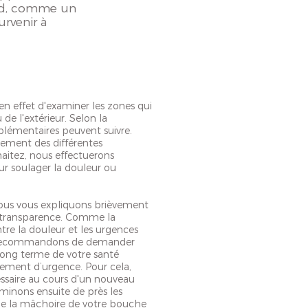
and, comme un
rvenir à
n effet d'examiner les zones qui
 de l'extérieur. Selon la
lémentaires peuvent suivre.
vement des différentes
uhaitez, nous effectuerons
r soulager la douleur ou
ous vous expliquons brièvement
e transparence. Comme la
tre la douleur et les urgences
us recommandons de demander
 long terme de votre santé
itement d’urgence. Pour cela,
ssaire au cours d'un nouveau
aminons ensuite de près les
 de la mâchoire de votre bouche