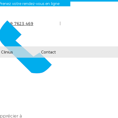
Prenez votre rendez-vous en ligne
|
+49 7623 469
240
Clinius
Contact
apprécier à