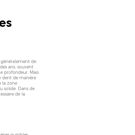
es
it généralement de
 des ans, souvent
ne profondeur. Mais
ne dent de manière
e la zone
u solide. Dans de
essaire de la
ries nuisibles