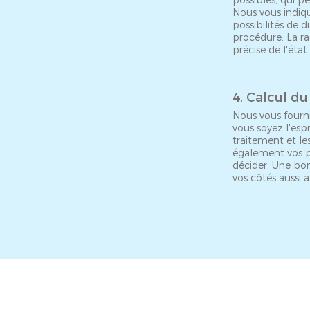
possibles, qui p
Nous vous indiqu
possibilités de 
procédure. La r
précise de l'état
4. Calcul d
Nous vous fourn
vous soyez l'espr
traitement et l
également vos ph
décider. Une bo
vos côtés aussi a