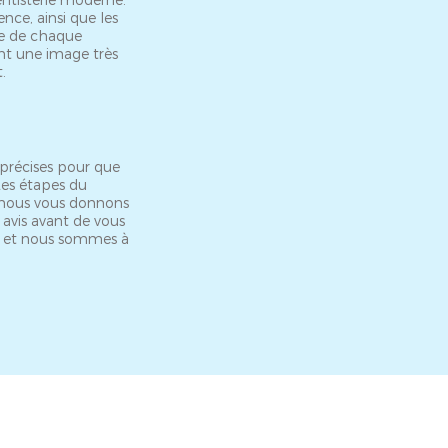
entisterie moderne.
nce, ainsi que les
ble de chaque
nt une image très
.
précises pour que
 Les étapes du
 nous vous donnons
 avis avant de vous
s et nous sommes à