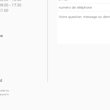
09:00 – 17:30
21:00
ne
nd
uites ou
 euro/ h