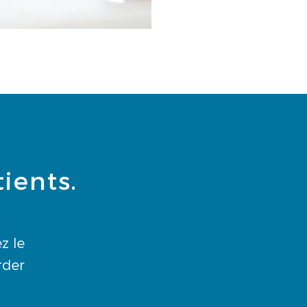
ients.
z le
rder