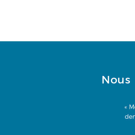
Nous 
« M
den