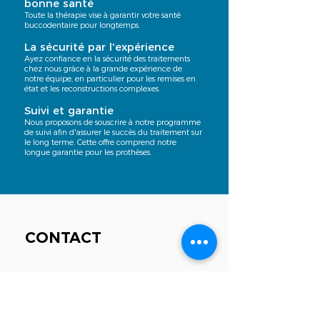
bonne santé
Toute la thérapie vise à garantir votre santé
buccodentaire pour longtemps.
La sécurité par l'expérience
Ayez confiance en la sécurité des traitements
chez nous grâce à la grande expérience de
notre équipe, en particulier pour les remises en
état et les reconstructions complexes.
Suivi et garantie
Nous proposons de souscrire à notre programme
de suivi afin d'assurer le succès du traitement sur
le long terme. Cette offre comprend notre
longue garantie pour les prothèses.
CONTACT
+49 7623 469 240
Lundi – Vendredi
08:00 – 18:30