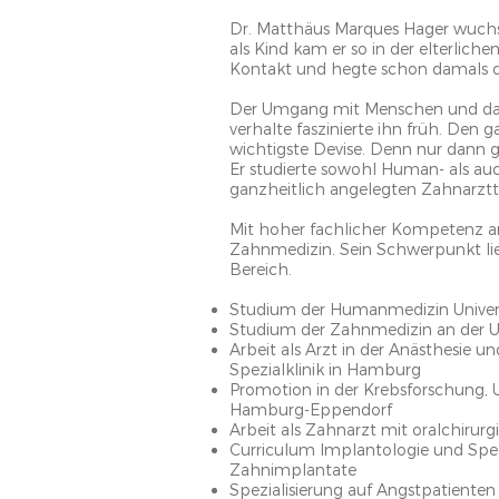
Dr. Matthäus Marques Hager wuchs i
als Kind kam er so in der elterlich
Kontakt und hegte schon damals 
Der Umgang mit Menschen und das
verhalte faszinierte ihn früh. Den 
wichtigste Devise. Denn nur dann 
Er studierte sowohl Human- als au
ganzheitlich angelegten Zahnarzttä
Mit hoher fachlicher Kompetenz arb
Zahnmedizin. Sein Schwerpunkt lie
Bereich.
Studium der Humanmedizin Univer
Studium der Zahnmedizin an der U
Arbeit als Arzt in der Anästhesie 
Spezialklinik in Hamburg
Promotion in der Krebsforschung, U
Hamburg-Eppendorf
Arbeit als Zahnarzt mit oralchiru
Curriculum Implantologie und Spez
Zahnimplantate
Spezialisierung auf Angstpatiente