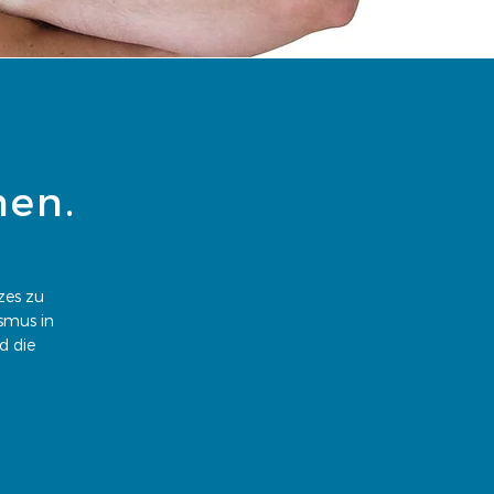
hen.
zes zu
smus in
d die