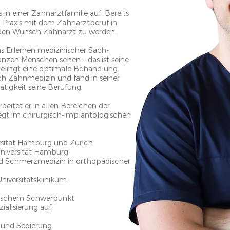
n einer Zahnarztfamilie auf. Bereits
en Praxis mit dem Zahnarztberuf in
den Wunsch Zahnarzt zu werden.
 Erlernen medizinischer Sach-
ganzen Menschen sehen – das ist seine
gelingt eine optimale Behandlung.
ch Zahnmedizin und fand in seiner
tigkeit seine Berufung.
eitet er in allen Bereichen der
gt im chirurgisch-implantologischen
sität Hamburg und Zürich
niversität Hamburg
und Schmerzmedizin in orthopädischer
niversitätsklinikum
rgischem Schwerpunkt
ialisierung auf
n und Sedierung