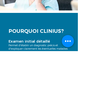
POURQUOI CLINIUS?
Examen initial détaillé
Permet d'établir un diagnostic précis et
d'expliquer clairement les éventuelles maladies
dentaires.
Conseils complets
Nous prenons le temps de discuter avec vous des
traitements nécessaires et de leurs alternatives.
Sécurité financière
Nous vous informons toujours au préalable des
frais encourus. Les devis sont généralement
gratuits et listent obligatoirement tous les frais
prévus.
Une seule adresse pour tous les
traitements
Notre équipe vous accompagne du début
jusqu’à la fin même pour des traitements